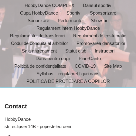
HobbyDance COMPLEX
Dansul sportiv
Cupa HobbyDance
Sportivi
Sponsorizare
Sonorizare
Performante
Show-uri
Regulament intern HobbyDance
Regulamentul de transferari
Regulament de costumatie
Codul de conduita al arbitrilor
Promovarea dansatorilor
Sala antrenament
Statut club
Instructori
Dans pentru copii
Pian-Canto
Politică de confidențialitate
COVID-19
Site Map
Syllabus – regulamet figuri dans
POLITICA DE PROTEJARE A COPIILOR
Contact
HobbyDance
str. eclipsei 14B - popesti-leordeni