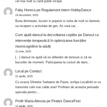
cel mai mult si cand puteti incepe.
Faby Horeca
pe
Regulament intern HobbyDance
24 decembrie, 2025
Buna dimineata .locuim in popesti si sotia de mult isi doreste
sa incepem o activitate de gen. As vrea sai…
Cum ajută dansul la dezvoltarea copiilor
pe
Dansul ca
intervenție terapeutică în optimizarea funcțiilor
neurocognitive la adulți
11 iunie, 2025
[…] dansul ne ajută să ne eliberăm de tensiuni și să ne
bucurăm de moment. Participarea la cursuri de dans…
Local
pe
Contact
21 aprilie, 2025
Cu ocazia Sfintelor Sarbatori de Paste, echipa LocalInfo.ro va
transmite cele mai calde urari! Profitam de aceasta perioada
speciala pentru…
Profir Maria Alessia
pe
Pirates DanceFest
12 aprilie, 2025