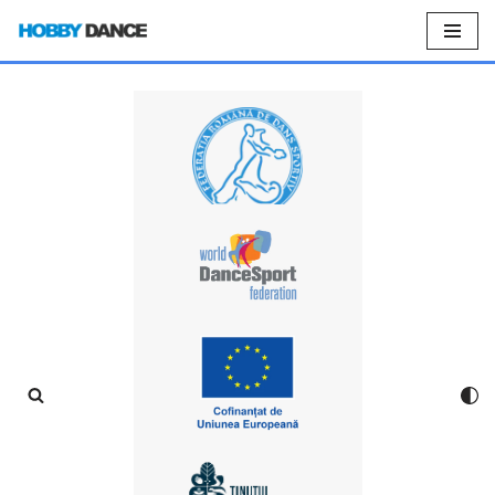
Sari
la
conținut