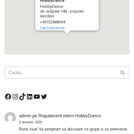
HobbyDance
HobbyDance
str. eclipsei 14B - popesti-
leordeni
+40722888094
Get Directions
admin
pe
Regulament intern HobbyDance
5 ianuarie, 2026
Buna ziua! Va asteptam sa discutam ce grupa vi se potriveste