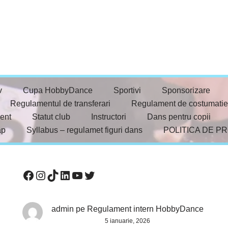
v
Cupa HobbyDance
Sportivi
Sponsorizare
Regulamentul de transferari
Regulament de costumatie
ent
Statut club
Instructori
Dans pentru copii
ap
Syllabus – regulamet figuri dans
POLITICA DE P
admin
pe
Regulament intern HobbyDance
5 ianuarie, 2026