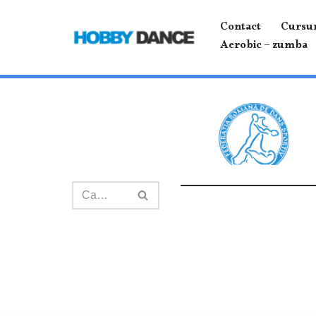
Contact
Cursur
Sari
Aerobic – zumba
la
conținut