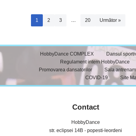
1
2
3
…
20
Următor »
HobbyDance COMPLEX
Dansul sporti
Regulament intern HobbyDance
Promovarea dansatorilor
Sala antrenam
COVID-19
Site M
Contact
HobbyDance
str. eclipsei 14B - popesti-leordeni