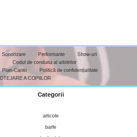
Sonorizare
Performante
Show-uri
Codul de conduita al arbitrilor
Pian-Canto
Politică de confidențialitate
ROTEJARE A COPIILOR
Categorii
articole
barfe