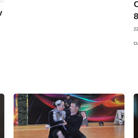
v
8
22
c