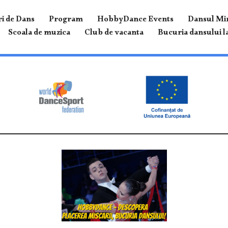
i de Dans
Program
HobbyDance Events
Dansul Mir
Scoala de muzica
Club de vacanta
Bucuria dansului la