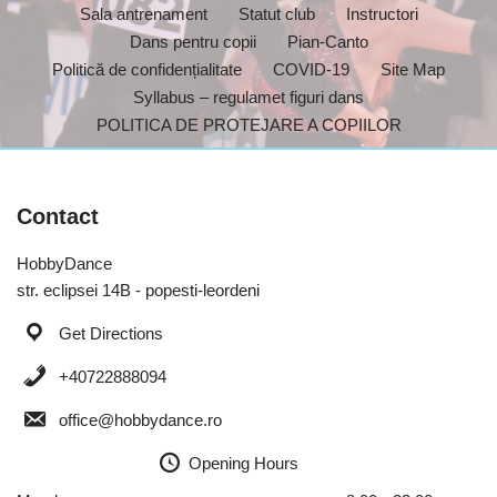
Sala antrenament
Statut club
Instructori
Dans pentru copii
Pian-Canto
Politică de confidențialitate
COVID-19
Site Map
Syllabus – regulamet figuri dans
POLITICA DE PROTEJARE A COPIILOR
Contact
HobbyDance
str. eclipsei 14B - popesti-leordeni
Get Directions
+40722888094
office@hobbydance.ro
Opening Hours