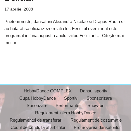
17 aprilie, 2008
Prietenii nostri, dansatorii Alexandra Nicolae si Dragos Rauta s-
au hotarat sa oficializeze relatia lor. Fericitul eveniment este
programat in luna august a anului viitor. Felicitari!…
Citește mai
mult »
HobbyDance COMPLEX
Dansul sportiv
Cupa HobbyDance
Sportivi
Sponsorizare
Sonorizare
Performante
Show-uri
Regulament intern HobbyDance
Regulamentul de transferari
Regulament de costumatie
Codul de conduita al arbitrilor
Promovarea dansatorilor