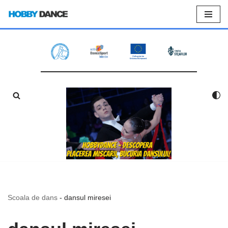
Sari
la
conținut
Scoala de dans
-
dansul miresei