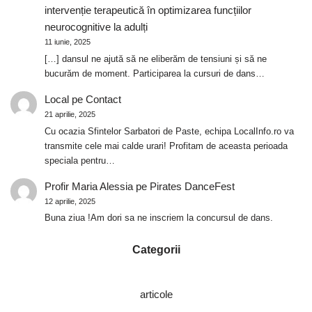
intervenție terapeutică în optimizarea funcțiilor
neurocognitive la adulți
11 iunie, 2025
[…] dansul ne ajută să ne eliberăm de tensiuni și să ne
bucurăm de moment. Participarea la cursuri de dans…
Local
pe
Contact
21 aprilie, 2025
Cu ocazia Sfintelor Sarbatori de Paste, echipa LocalInfo.ro va
transmite cele mai calde urari! Profitam de aceasta perioada
speciala pentru…
Profir Maria Alessia
pe
Pirates DanceFest
12 aprilie, 2025
Buna ziua !Am dori sa ne inscriem la concursul de dans.
Categorii
articole