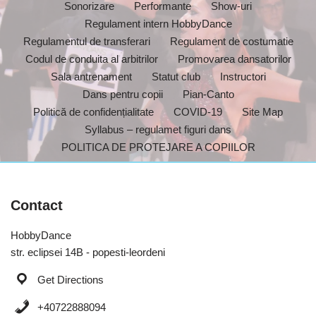
Sonorizare
Performante
Show-uri
Regulament intern HobbyDance
Regulamentul de transferari
Regulament de costumatie
Codul de conduita al arbitrilor
Promovarea dansatorilor
Sala antrenament
Statut club
Instructori
Dans pentru copii
Pian-Canto
Politică de confidențialitate
COVID-19
Site Map
Syllabus – regulamet figuri dans
POLITICA DE PROTEJARE A COPIILOR
Contact
HobbyDance
str. eclipsei 14B - popesti-leordeni
Get Directions
+40722888094