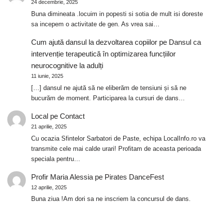
24 decembrie, 2025
Buna dimineata .locuim in popesti si sotia de mult isi doreste
sa incepem o activitate de gen. As vrea sai…
Cum ajută dansul la dezvoltarea copiilor
pe
Dansul ca
intervenție terapeutică în optimizarea funcțiilor
neurocognitive la adulți
11 iunie, 2025
[…] dansul ne ajută să ne eliberăm de tensiuni și să ne
bucurăm de moment. Participarea la cursuri de dans…
Local
pe
Contact
21 aprilie, 2025
Cu ocazia Sfintelor Sarbatori de Paste, echipa LocalInfo.ro va
transmite cele mai calde urari! Profitam de aceasta perioada
speciala pentru…
Profir Maria Alessia
pe
Pirates DanceFest
12 aprilie, 2025
Buna ziua !Am dori sa ne inscriem la concursul de dans.