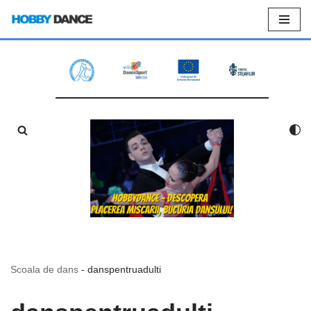
Sari
la
conținut
Scoala de dans
-
danspentruadulti