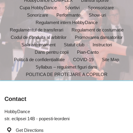
HobbyDance COMPLEX
Dansul sportiv
Cupa HobbyDance
Sportivi
Sponsorizare
Sonorizare
Performante
Show-uri
Regulament intern HobbyDance
Regulamentul de transferari
Regulament de costumatie
Codul de conduita al arbitrilor
Promovarea dansatorilor
Sala antrenament
Statut club
Instructori
Dans pentru copii
Pian-Canto
Politică de confidențialitate
COVID-19
Site Map
Syllabus – regulamet figuri dans
POLITICA DE PROTEJARE A COPIILOR
Contact
HobbyDance
str. eclipsei 14B - popesti-leordeni
Get Directions