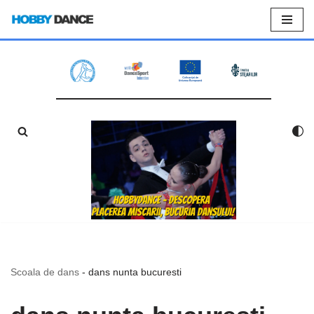
Sari
la
conținut
Scoala de dans
-
dans nunta bucuresti