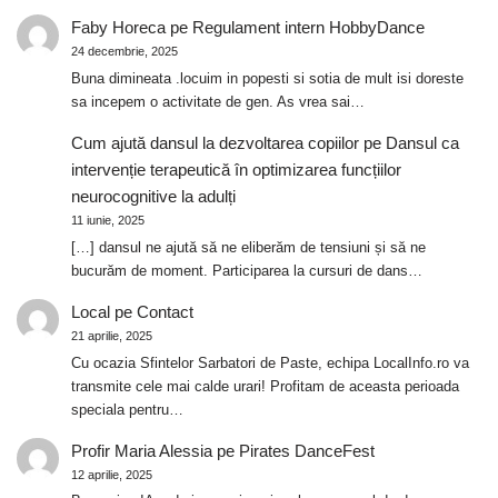
Faby Horeca
pe
Regulament intern HobbyDance
24 decembrie, 2025
Buna dimineata .locuim in popesti si sotia de mult isi doreste
sa incepem o activitate de gen. As vrea sai…
Cum ajută dansul la dezvoltarea copiilor
pe
Dansul ca
intervenție terapeutică în optimizarea funcțiilor
neurocognitive la adulți
11 iunie, 2025
[…] dansul ne ajută să ne eliberăm de tensiuni și să ne
bucurăm de moment. Participarea la cursuri de dans…
Local
pe
Contact
21 aprilie, 2025
Cu ocazia Sfintelor Sarbatori de Paste, echipa LocalInfo.ro va
transmite cele mai calde urari! Profitam de aceasta perioada
speciala pentru…
Profir Maria Alessia
pe
Pirates DanceFest
12 aprilie, 2025