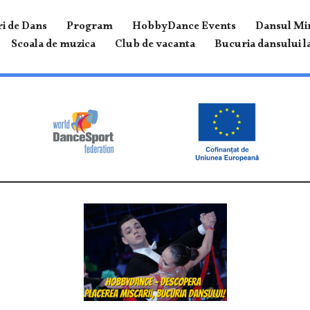
i de Dans
Program
HobbyDance Events
Dansul Mir
Scoala de muzica
Club de vacanta
Bucuria dansului la