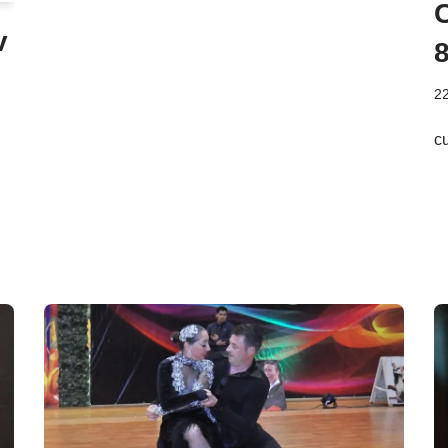
v
8
22
c