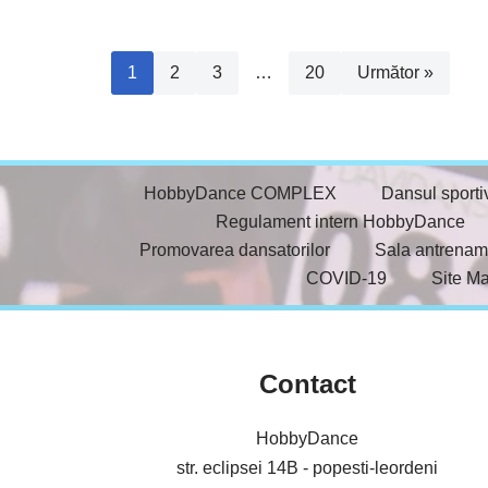
1
2
3
…
20
Următor »
HobbyDance COMPLEX
Dansul sporti
Regulament intern HobbyDance
Promovarea dansatorilor
Sala antrenam
COVID-19
Site M
Contact
HobbyDance
str. eclipsei 14B - popesti-leordeni