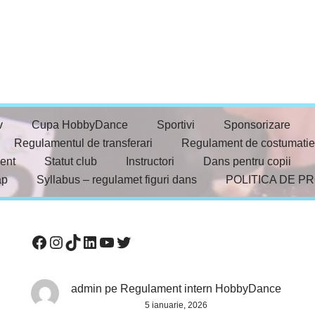
v
Cupa HobbyDance
Sportivi
Sponsorizare
Regulamentul de transferari
Regulament de costumatie
ent
Statut club
Instructori
Dans pentru copii
ap
Syllabus – regulamet figuri dans
POLITICA DE P
admin
pe
Regulament intern HobbyDance
5 ianuarie, 2026