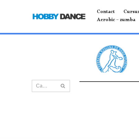
Contact
Cursur
Sari
Aerobic – zumba
la
conținut