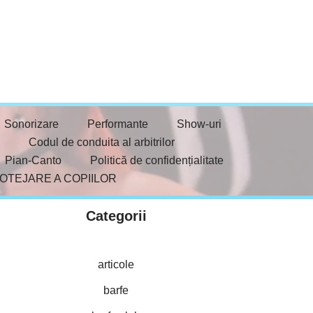
Sonorizare
Performante
Show-uri
Codul de conduita al arbitrilor
Pian-Canto
Politică de confidențialitate
ROTEJARE A COPIILOR
Categorii
articole
barfe