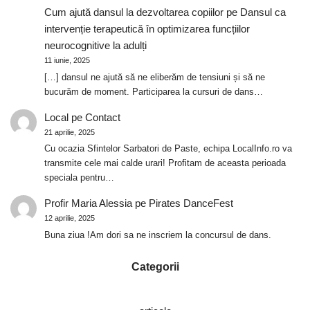
Cum ajută dansul la dezvoltarea copiilor
pe
Dansul ca
intervenție terapeutică în optimizarea funcțiilor
neurocognitive la adulți
11 iunie, 2025
[…] dansul ne ajută să ne eliberăm de tensiuni și să ne
bucurăm de moment. Participarea la cursuri de dans…
Local
pe
Contact
21 aprilie, 2025
Cu ocazia Sfintelor Sarbatori de Paste, echipa LocalInfo.ro va
transmite cele mai calde urari! Profitam de aceasta perioada
speciala pentru…
Profir Maria Alessia
pe
Pirates DanceFest
12 aprilie, 2025
Buna ziua !Am dori sa ne inscriem la concursul de dans.
Categorii