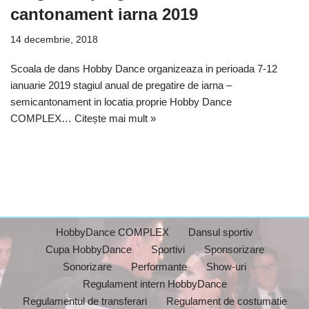
cantonament iarna 2019
14 decembrie, 2018
Scoala de dans Hobby Dance organizeaza in perioada 7-12
ianuarie 2019 stagiul anual de pregatire de iarna –
semicantonament in locatia proprie Hobby Dance
COMPLEX…
Citește mai mult »
HobbyDance COMPLEX
Dansul sportiv
Cupa HobbyDance
Sportivi
Sponsorizare
Sonorizare
Performante
Show-uri
Regulament intern HobbyDance
Regulamentul de transferari
Regulament de costumatie