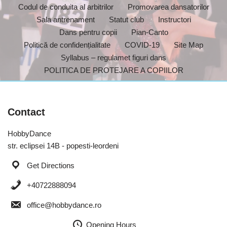
Codul de conduita al arbitrilor
Promovarea dansatorilor
Sala antrenament
Statut club
Instructori
Dans pentru copii
Pian-Canto
Politică de confidențialitate
COVID-19
Site Map
Syllabus – regulamet figuri dans
POLITICA DE PROTEJARE A COPIILOR
Contact
HobbyDance
str. eclipsei 14B - popesti-leordeni
Get Directions
+40722888094
office@hobbydance.ro
Opening Hours