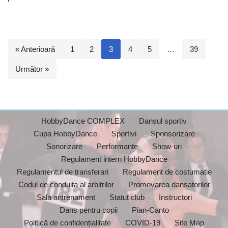
« Anterioară
1
2
3
4
5
…
39
Următor »
HobbyDance COMPLEX
Dansul sportiv
Cupa HobbyDance
Sportivi
Sponsorizare
Sonorizare
Performante
Show-uri
Regulament intern HobbyDance
Regulamentul de transferari
Regulament de costumatie
Codul de conduita al arbitrilor
Promovarea dansatorilor
Sala antrenament
Statut club
Instructori
Dans pentru copii
Pian-Canto
Politică de confidențialitate
COVID-19
Site Map