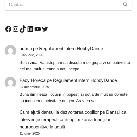
admin
pe
Regulament intern HobbyDance
5 ianuarie, 2026
Buna ziua! Va asteptam sa discutam ce grupa vi se potriveste
cel mai mult si cand puteti incepe.
Faby Horeca
pe
Regulament intern HobbyDance
24 decembrie, 2025
Buna dimineata .locuim in popesti si sotia de mult isi doreste
sa incepem o activitate de gen. As vrea sai…
Cum ajută dansul la dezvoltarea copiilor
pe
Dansul ca
intervenție terapeutică în optimizarea funcțiilor
neurocognitive la adulți
11 iunie, 2025