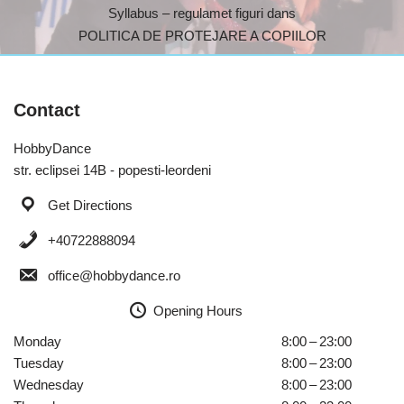
Syllabus – regulamet figuri dans
POLITICA DE PROTEJARE A COPIILOR
Contact
HobbyDance
str. eclipsei 14B - popesti-leordeni
Get Directions
+40722888094
office@hobbydance.ro
Opening Hours
Monday
8:00 – 23:00
Tuesday
8:00 – 23:00
Wednesday
8:00 – 23:00