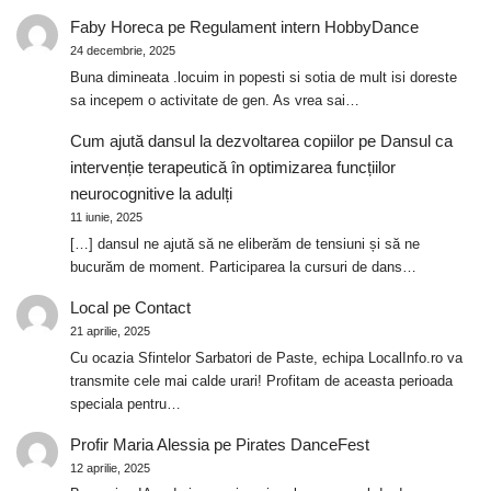
Faby Horeca
pe
Regulament intern HobbyDance
24 decembrie, 2025
Buna dimineata .locuim in popesti si sotia de mult isi doreste
sa incepem o activitate de gen. As vrea sai…
Cum ajută dansul la dezvoltarea copiilor
pe
Dansul ca
intervenție terapeutică în optimizarea funcțiilor
neurocognitive la adulți
11 iunie, 2025
[…] dansul ne ajută să ne eliberăm de tensiuni și să ne
bucurăm de moment. Participarea la cursuri de dans…
Local
pe
Contact
21 aprilie, 2025
Cu ocazia Sfintelor Sarbatori de Paste, echipa LocalInfo.ro va
transmite cele mai calde urari! Profitam de aceasta perioada
speciala pentru…
Profir Maria Alessia
pe
Pirates DanceFest
12 aprilie, 2025