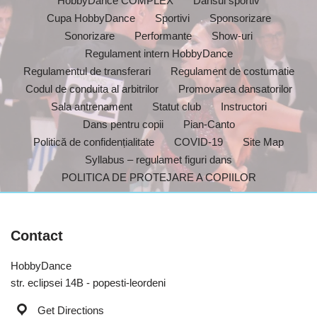
HobbyDance COMPLEX
Dansul sportiv
Cupa HobbyDance
Sportivi
Sponsorizare
Sonorizare
Performante
Show-uri
Regulament intern HobbyDance
Regulamentul de transferari
Regulament de costumatie
Codul de conduita al arbitrilor
Promovarea dansatorilor
Sala antrenament
Statut club
Instructori
Dans pentru copii
Pian-Canto
Politică de confidențialitate
COVID-19
Site Map
Syllabus – regulamet figuri dans
POLITICA DE PROTEJARE A COPIILOR
Contact
HobbyDance
str. eclipsei 14B - popesti-leordeni
Get Directions