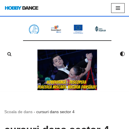
Sari
la
conținut
Scoala de dans
-
cursuri dans sector 4