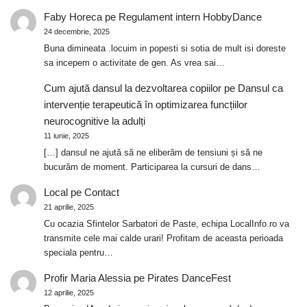
Faby Horeca
pe
Regulament intern HobbyDance
24 decembrie, 2025
Buna dimineata .locuim in popesti si sotia de mult isi doreste
sa incepem o activitate de gen. As vrea sai…
Cum ajută dansul la dezvoltarea copiilor
pe
Dansul ca
intervenție terapeutică în optimizarea funcțiilor
neurocognitive la adulți
11 iunie, 2025
[…] dansul ne ajută să ne eliberăm de tensiuni și să ne
bucurăm de moment. Participarea la cursuri de dans…
Local
pe
Contact
21 aprilie, 2025
Cu ocazia Sfintelor Sarbatori de Paste, echipa LocalInfo.ro va
transmite cele mai calde urari! Profitam de aceasta perioada
speciala pentru…
Profir Maria Alessia
pe
Pirates DanceFest
12 aprilie, 2025