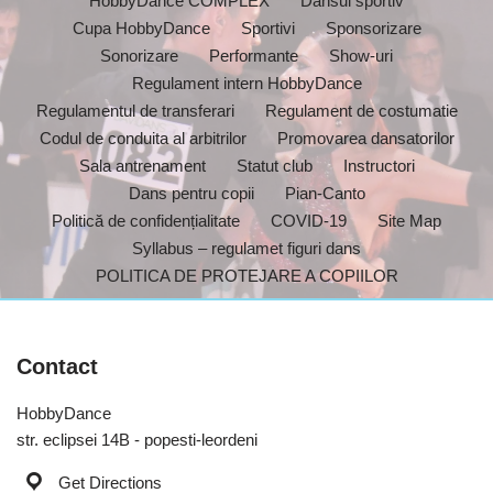
HobbyDance COMPLEX
Dansul sportiv
Cupa HobbyDance
Sportivi
Sponsorizare
Sonorizare
Performante
Show-uri
Regulament intern HobbyDance
Regulamentul de transferari
Regulament de costumatie
Codul de conduita al arbitrilor
Promovarea dansatorilor
Sala antrenament
Statut club
Instructori
Dans pentru copii
Pian-Canto
Politică de confidențialitate
COVID-19
Site Map
Syllabus – regulamet figuri dans
POLITICA DE PROTEJARE A COPIILOR
Contact
HobbyDance
str. eclipsei 14B - popesti-leordeni
Get Directions