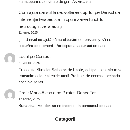
sa incepem o activitate de gen. As vrea sai…
Cum ajută dansul la dezvoltarea copiilor
pe
Dansul ca
intervenție terapeutică în optimizarea funcțiilor
neurocognitive la adulți
11 iunie, 2025
[…] dansul ne ajută să ne eliberăm de tensiuni și să ne
bucurăm de moment. Participarea la cursuri de dans…
Local
pe
Contact
21 aprilie, 2025
Cu ocazia Sfintelor Sarbatori de Paste, echipa LocalInfo.ro va
transmite cele mai calde urari! Profitam de aceasta perioada
speciala pentru…
Profir Maria Alessia
pe
Pirates DanceFest
12 aprilie, 2025
Buna ziua !Am dori sa ne inscriem la concursul de dans.
Categorii