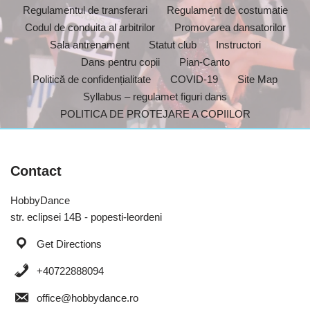
Regulamentul de transferari
Regulament de costumatie
Codul de conduita al arbitrilor
Promovarea dansatorilor
Sala antrenament
Statut club
Instructori
Dans pentru copii
Pian-Canto
Politică de confidențialitate
COVID-19
Site Map
Syllabus – regulamet figuri dans
POLITICA DE PROTEJARE A COPIILOR
Contact
HobbyDance
str. eclipsei 14B - popesti-leordeni
Get Directions
+40722888094
office@hobbydance.ro