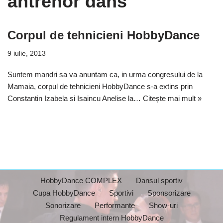
antrenor dans
Corpul de tehnicieni HobbyDance
9 iulie, 2013
Suntem mandri sa va anuntam ca, in urma congresului de la
Mamaia, corpul de tehnicieni HobbyDance s-a extins prin
Constantin Izabela si Isaincu Anelise la…
Citește mai mult »
HobbyDance COMPLEX
Dansul sportiv
Cupa HobbyDance
Sportivi
Sponsorizare
Sonorizare
Performante
Show-uri
Regulament intern HobbyDance