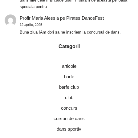
transmite cele mai calde urari! Profitam de aceasta perioada
speciala pentru…
Profir Maria Alessia
pe
Pirates DanceFest
12 aprilie, 2025
Buna ziua !Am dori sa ne inscriem la concursul de dans.
Categorii
articole
barfe
barfe club
club
concurs
cursuri de dans
dans sportiv