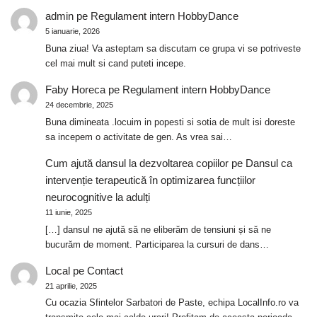
admin
pe
Regulament intern HobbyDance
5 ianuarie, 2026
Buna ziua! Va asteptam sa discutam ce grupa vi se potriveste
cel mai mult si cand puteti incepe.
Faby Horeca
pe
Regulament intern HobbyDance
24 decembrie, 2025
Buna dimineata .locuim in popesti si sotia de mult isi doreste
sa incepem o activitate de gen. As vrea sai…
Cum ajută dansul la dezvoltarea copiilor
pe
Dansul ca
intervenție terapeutică în optimizarea funcțiilor
neurocognitive la adulți
11 iunie, 2025
[…] dansul ne ajută să ne eliberăm de tensiuni și să ne
bucurăm de moment. Participarea la cursuri de dans…
Local
pe
Contact
21 aprilie, 2025
Cu ocazia Sfintelor Sarbatori de Paste, echipa LocalInfo.ro va