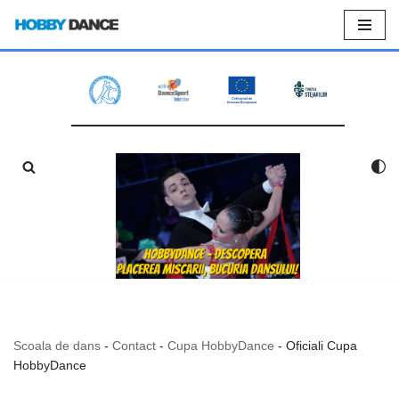
Sari
la
conținut
Scoala de dans
-
Contact
-
Cupa HobbyDance
-
Oficiali Cupa
HobbyDance