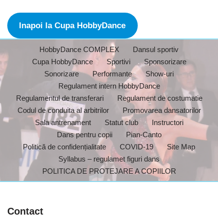
Inapoi la Cupa HobbyDance
HobbyDance COMPLEX
Dansul sportiv
Cupa HobbyDance
Sportivi
Sponsorizare
Sonorizare
Performante
Show-uri
Regulament intern HobbyDance
Regulamentul de transferari
Regulament de costumatie
Codul de conduita al arbitrilor
Promovarea dansatorilor
Sala antrenament
Statut club
Instructori
Dans pentru copii
Pian-Canto
Politică de confidențialitate
COVID-19
Site Map
Syllabus – regulamet figuri dans
POLITICA DE PROTEJARE A COPIILOR
Contact