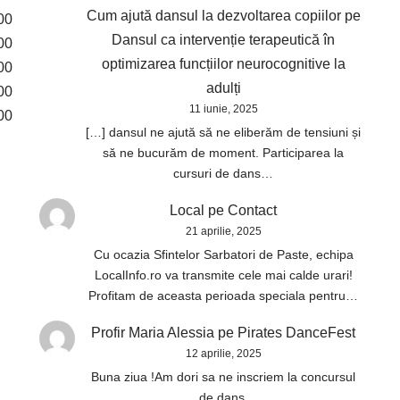
Cum ajută dansul la dezvoltarea copiilor
pe
00
Dansul ca intervenție terapeutică în
00
optimizarea funcțiilor neurocognitive la
00
adulți
00
11 iunie, 2025
00
[…] dansul ne ajută să ne eliberăm de tensiuni și
să ne bucurăm de moment. Participarea la
cursuri de dans…
Local
pe
Contact
21 aprilie, 2025
Cu ocazia Sfintelor Sarbatori de Paste, echipa
LocalInfo.ro va transmite cele mai calde urari!
Profitam de aceasta perioada speciala pentru…
Profir Maria Alessia
pe
Pirates DanceFest
12 aprilie, 2025
Buna ziua !Am dori sa ne inscriem la concursul
de dans.