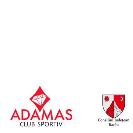
am
y
artajează