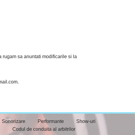
va rugam sa anuntati modificarile si la
mail.com.
Sonorizare
Performante
Show-uri
Codul de conduita al arbitrilor