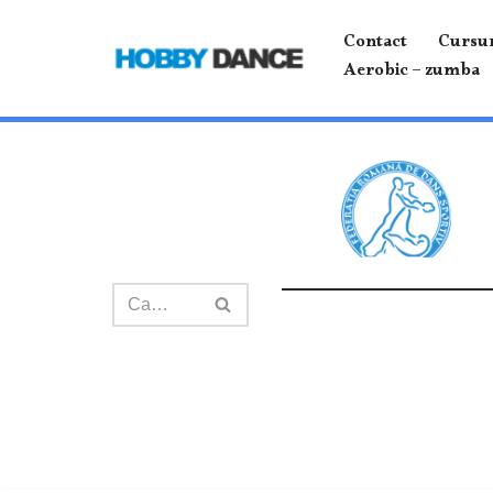
Contact
Cursur
Sari
Aerobic – zumba
la
conținut