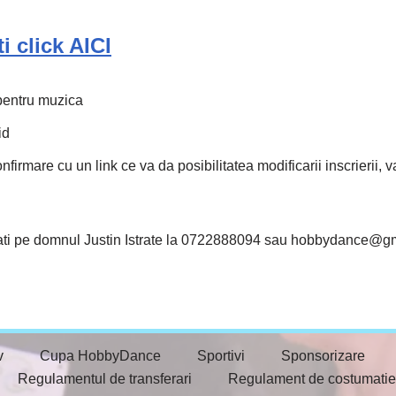
i click AICI
 pentru muzica
id
nfirmare cu un link ce va da posibilitatea modificarii inscrierii, 
tati pe domnul Justin Istrate la 0722888094 sau hobbydance@g
v
Cupa HobbyDance
Sportivi
Sponsorizare
Regulamentul de transferari
Regulament de costumatie