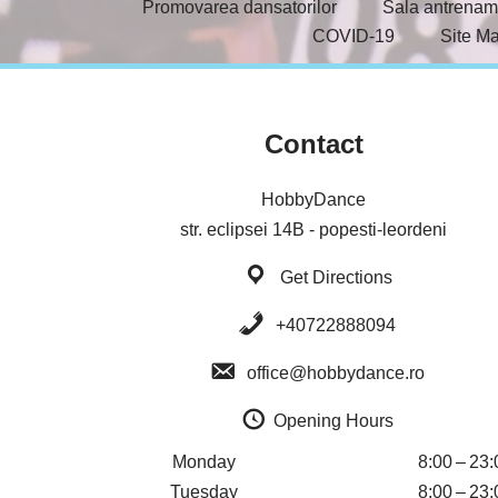
Promovarea dansatorilor
Sala antrenam
COVID-19
Site M
Contact
HobbyDance
str. eclipsei 14B - popesti-leordeni
Get Directions
+40722888094
office@hobbydance.ro
Opening Hours
Monday
8:00 – 23:
Tuesday
8:00 – 23: