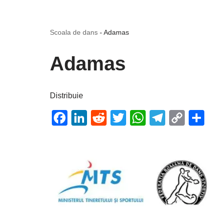
Scoala de dans
-
Adamas
Adamas
Distribuie
Facebook
LinkedIn
Reddit
Twitter
WhatsApp
Telegr
Cop
P
Link