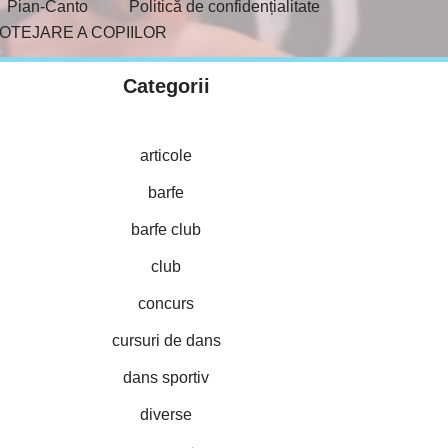
Pian-Canto
Politică de confidențialitate
ROTEJARE A COPIILOR
Categorii
articole
barfe
barfe club
club
concurs
cursuri de dans
dans sportiv
diverse