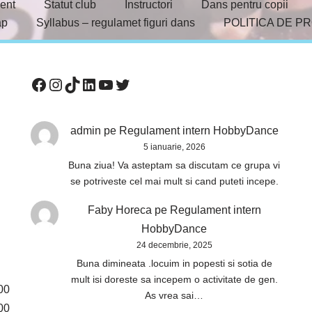
ent
Statut club
Instructori
Dans pentru copii
ap
Syllabus – regulamet figuri dans
POLITICA DE P
admin
pe
Regulament intern HobbyDance
5 ianuarie, 2026
Buna ziua! Va asteptam sa discutam ce grupa vi
se potriveste cel mai mult si cand puteti incepe.
Faby Horeca
pe
Regulament intern
HobbyDance
24 decembrie, 2025
Buna dimineata .locuim in popesti si sotia de
mult isi doreste sa incepem o activitate de gen.
00
As vrea sai…
00