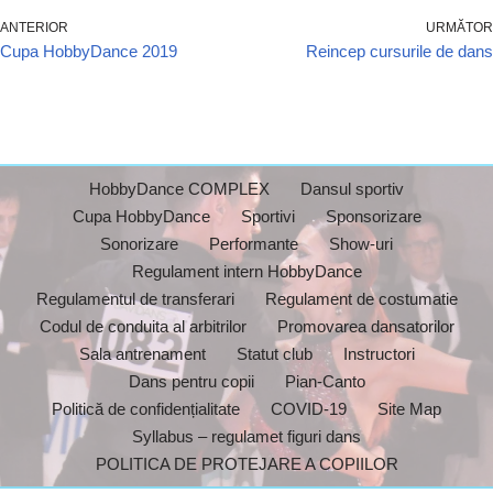
ANTERIOR
URMĂTOR
Cupa HobbyDance 2019
Reincep cursurile de dans
HobbyDance COMPLEX
Dansul sportiv
Cupa HobbyDance
Sportivi
Sponsorizare
Sonorizare
Performante
Show-uri
Regulament intern HobbyDance
Regulamentul de transferari
Regulament de costumatie
Codul de conduita al arbitrilor
Promovarea dansatorilor
Sala antrenament
Statut club
Instructori
Dans pentru copii
Pian-Canto
Politică de confidențialitate
COVID-19
Site Map
Syllabus – regulamet figuri dans
POLITICA DE PROTEJARE A COPIILOR