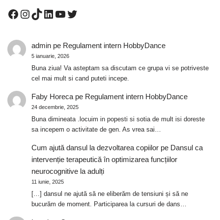
admin
pe
Regulament intern HobbyDance
5 ianuarie, 2026
Buna ziua! Va asteptam sa discutam ce grupa vi se potriveste
cel mai mult si cand puteti incepe.
Faby Horeca
pe
Regulament intern HobbyDance
24 decembrie, 2025
Buna dimineata .locuim in popesti si sotia de mult isi doreste
sa incepem o activitate de gen. As vrea sai…
Cum ajută dansul la dezvoltarea copiilor
pe
Dansul ca
intervenție terapeutică în optimizarea funcțiilor
neurocognitive la adulți
11 iunie, 2025
[…] dansul ne ajută să ne eliberăm de tensiuni și să ne
bucurăm de moment. Participarea la cursuri de dans…